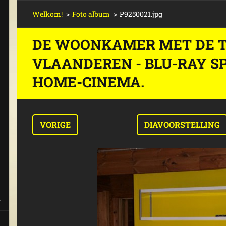
Welkom!
>
Foto album
>
P9250021.jpg
DE WOONKAMER MET DE T
VLAANDEREN - BLU-RAY S
HOME-CINEMA.
VORIGE
DIAVOORSTELLING